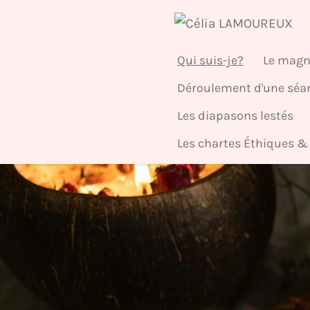
Passer
au
Qui suis-je?
Le magn
contenu
principal
Déroulement d'une séa
Les diapasons lestés
Les chartes Éthiques &