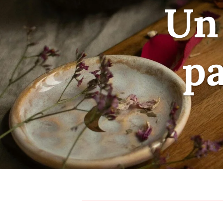
Un
pa