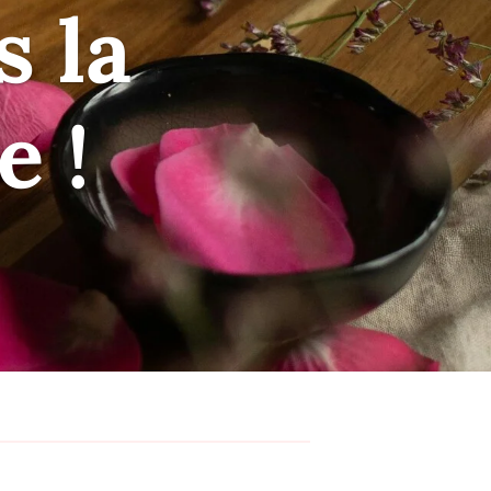
 la
e !