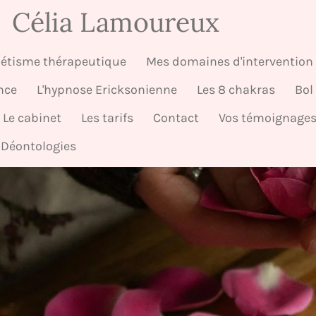
Célia
Lamoureux
étisme thérapeutique
Mes domaines d'intervention
nce
L'hypnose Ericksonienne
Les 8 chakras
Bol
Le cabinet
Les tarifs
Contact
Vos témoignage
 Déontologies