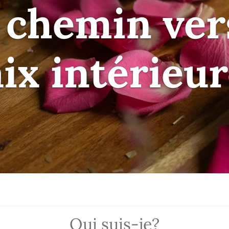
 chemin vers
ix intérieur
Qui suis-je?