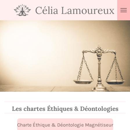
Passer
Célia
Lamoureux
au
contenu
principal
Les chartes
É
thiques & Déontologies
Charte Éthique & Déontologie Magnétiseur