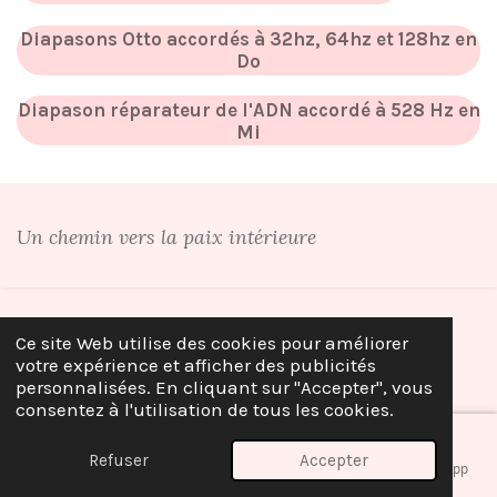
Diapasons Otto accordés à 32hz, 64hz et 128hz en
Do
Diapason réparateur de l'ADN accordé à 528 Hz en
Mi
Un chemin vers la paix intérieure
Ce site Web utilise des cookies pour améliorer
votre expérience et afficher des publicités
personnalisées. En cliquant sur "Accepter", vous
consentez à l'utilisation de tous les cookies.
Refuser
Accepter
E-mail
Téléphone
Carte
Facebook
WhatsApp