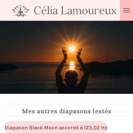
Célia
Lamoureux
Passer
au
contenu
principal
Mes autres diapasons lestés
Diapason Black Moon accordé à 123,02 Hz